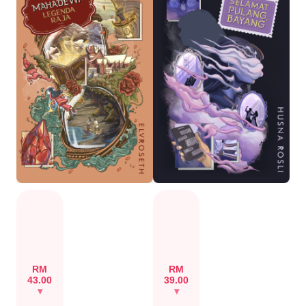
RM
RM
43.00
39.00