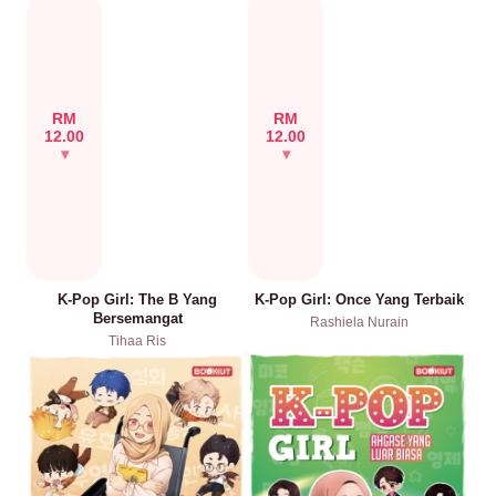
RM
RM
12.00
12.00
K-Pop Girl: The B Yang
K-Pop Girl: Once Yang Terbaik
Bersemangat
Rashiela Nurain
Tihaa Ris