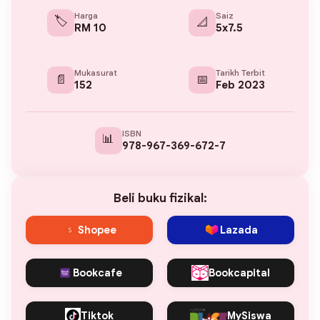
Harga
Saiz
🏷️
📐
RM 10
5x7.5
Mukasurat
Tarikh Terbit
📄
📅
152
Feb 2023
ISBN
📊
978-967-369-672-7
Beli buku fizikal:
Shopee
Lazada
Bookcafe
Bookcapital
Tiktok
MySiswa